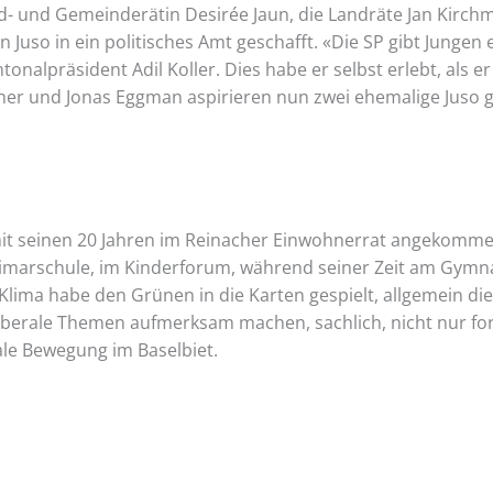
nd- und Gemeinderätin Desirée Jaun, die Landräte Jan Kirc
 Juso in ein politisches Amt geschafft. «Die SP gibt Jungen
nalpräsident Adil Koller. Dies habe er selbst erlebt, als er v
cher und Jonas Eggman aspirieren nun zwei ehemalige Juso
mit seinen 20 Jahren im Reinacher Einwohnerrat angekomme
r Primarschule, im Kinderforum, während seiner Zeit am Gy
Klima habe den Grünen in die Karten gespielt, allgemein di
uf liberale Themen aufmerksam machen, sachlich, nicht nur f
erale Bewegung im Baselbiet.