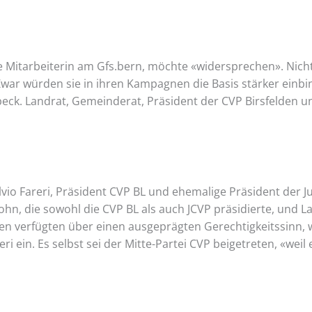
e Mitarbeiterin am Gfs.bern, möchte «widersprechen». Nicht
Zwar würden sie in ihren Kampagnen die Basis stärker einbi
beck. Landrat, Gemeinderat, Präsident der CVP Birsfelden u
lvio Fareri, Präsident CVP BL und ehemalige Präsident der 
ohn, die sowohl die CVP BL als auch JCVP präsidierte, und L
n verfügten über einen ausgeprägten Gerechtigkeitssinn, we
i ein. Es selbst sei der Mitte-Partei CVP beigetreten, «weil