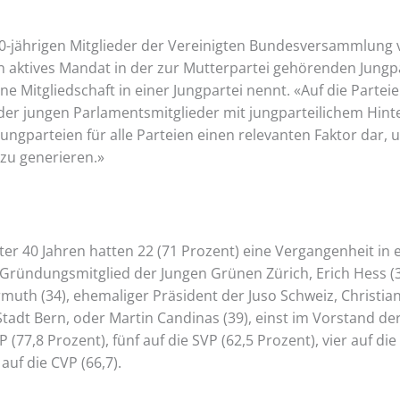
0-jährigen Mitglieder der Vereinigten Bundesversammlung 
in aktives Mandat in der zur Mutterpartei gehörenden Jungp
e Mitgliedschaft in einer Jungpartei nennt. «Auf die Parteien
 der jungen Parlamentsmitglieder mit jungparteilichem Hint
 Jungparteien für alle Parteien einen relevanten Faktor dar,
zu generieren.»
r 40 Jahren hatten 22 (71 Prozent) eine Vergangenheit in e
), Gründungsmitglied der Jungen Grünen Zürich, Erich Hess (
uth (34), ehemaliger Präsident der Juso Schweiz, Christian
Stadt Bern, oder Martin Candinas (39), einst im Vorstand de
P (77,8 Prozent), fünf auf die SVP (62,5 Prozent), vier auf di
auf die CVP (66,7).