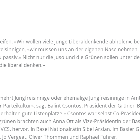
greifen. «Wir wollen viele junge Liberaldenkende abholen», b
freisinnigen, «wir müssen uns an der eigenen Nase nehmen,
u passiv.» Nicht nur die Juso und die Grünen sollen unter
die liberal denken.»
ehrt Jungfreisinnige oder ehemalige Jungfreisinnige in Ämt
r Parteikultur», sagt Balint Csontos, Präsident der Grünen 
erhalten gute Listenplätze.» Csontos war selbst Co-Präsid
rünen brachten auch Anna Ott als Vize-Präsidentin der Bas
CS, hervor. In Basel Nationalrätin Sibel Arslan. Im Basler G
, Jo Vergeat, Oliver Thommen und Raphael Fuhrer.