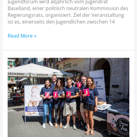
Jugendforum wird alljährlich vom Jugendrat
Baselland, einer politisch neutralen Kommission des
Regierungsrats, organisiert. Ziel der Veranstaltung
ist es, einerseits den Jugendlichen zwischen 14
Read More »
Erfolgreiche
Glacéaktion
der
Jungfreisinnigen
BL