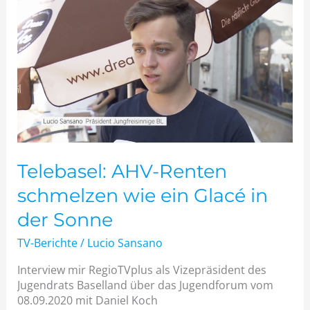
AHV-
Renten
schmelzen
wie
ein
Glacé
in
der
Sonne
Telebasel: AHV-Renten
schmelzen wie ein Glacé in
der Sonne
TV-Berichte
/
Lucio Sansano
Interview mir RegioTVplus als Vizepräsident des
Jugendrats Baselland über das Jugendforum vom
08.09.2020 mit Daniel Koch