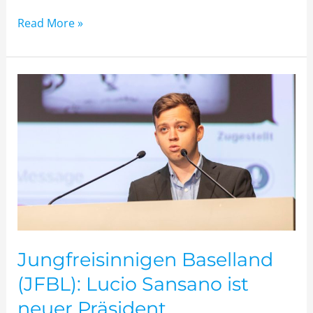
Read More »
Jungfreisinnigen
Baselland
(JFBL):
Lucio
Sansano
ist
neuer
Präsident
Jungfreisinnigen Baselland
(JFBL): Lucio Sansano ist
neuer Präsident