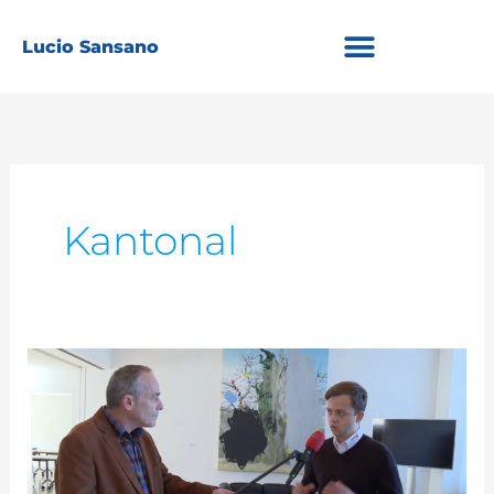
Zum
Inhalt
Lucio Sansano
springen
Kantonal
RegioTVPlus:
Jugendforum
2020