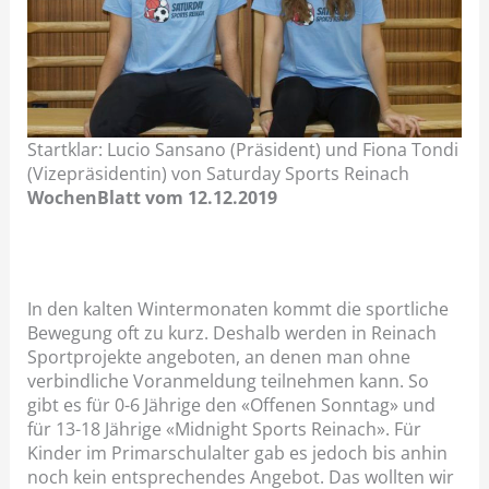
Startklar: Lucio Sansano (Präsident) und Fiona Tondi
(Vizepräsidentin) von Saturday Sports Reinach
WochenBlatt vom 12.12.2019
In den kalten Wintermonaten kommt die sportliche
Bewegung oft zu kurz. Deshalb werden in Reinach
Sportprojekte angeboten, an denen man ohne
verbindliche Voranmeldung teilnehmen kann. So
gibt es für 0-6 Jährige den «Offenen Sonntag» und
für 13-18 Jährige «Midnight Sports Reinach». Für
Kinder im Primarschulalter gab es jedoch bis anhin
noch kein entsprechendes Angebot. Das wollten wir