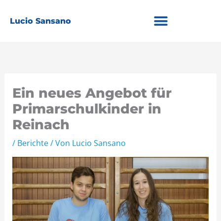
Zum
Inhalt
Lucio Sansano
springen
Ein neues Angebot für
Primarschulkinder in
Reinach
/
Berichte
/ Von
Lucio Sansano