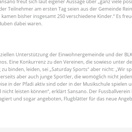
ansano freut sich laut eigener Aussage über „ganz viele po
 der Teilnehmer am ersten Tag seien aus der Gemeinde Re
 kamen bisher insgesamt 250 verschiedene Kinder.“ Es freu
Buben dabei waren.
nziellen Unterstützung der Einwohnergemeinde und der BLKB
os. Eine Konkurrenz zu den Vereinen, die sowieso unter d
 zu binden, leiden, sei „Saturday Sports“ aber nicht: „Wir spr
erseits aber auch junge Sportler, die womöglich nicht jed
ise in der Pfadi aktiv sind oder in der Musikschule spielen 
ll nicht leisten können“, erklärt Sansano. Der Fussballverei
eagiert und sogar angeboten, Flugblätter für das neue Angeb