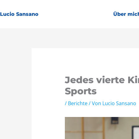
Zum
Inhalt
Lucio Sansano
Über mic
springen
Jedes vierte K
Sports
/
Berichte
/ Von
Lucio Sansano