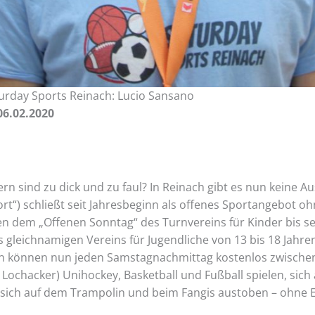
urday Sports Reinach: Lucio Sansano
6.02.2020
ern sind zu dick und zu faul? In Reinach gibt es nun keine
t“) schließt seit Jahresbeginn als offenes Sportangebot ohn
n dem „Offenen Sonntag“ des Turnvereins für Kinder bis s
es gleichnamigen Vereins für Jugendliche von 13 bis 18 Jah
en können nun jeden Samstagnachmittag kostenlos zwischen
Lochacker) Unihockey, Basketball und Fußball spielen, sich
ich auf dem Trampolin und beim Fangis austoben – ohne El
.