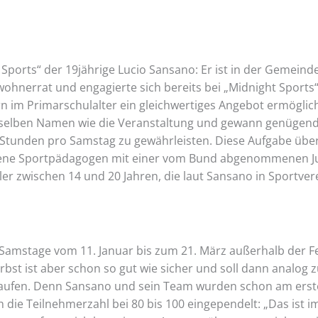
ports“ der 19jährige Lucio Sansano: Er ist in der Gemeinde 
wohnerrat und engagierte sich bereits bei „Midnight Sports“
ern im Primarschulalter ein gleichwertiges Angebot ermögli
selben Namen wie die Veranstaltung und gewann genügend M
 Stunden pro Samstag zu gewährleisten. Diese Aufgabe übe
hsene Sportpädagogen mit einer vom Bund abgenommenen J
üler zwischen 14 und 20 Jahren, die laut Sansano in Sportvere
t Samstage vom 11. Januar bis zum 21. März außerhalb der Fe
t ist aber schon so gut wie sicher und soll dann analog z
laufen. Denn Sansano und sein Team wurden schon am erst
 die Teilnehmerzahl bei 80 bis 100 eingependelt: „Das ist i